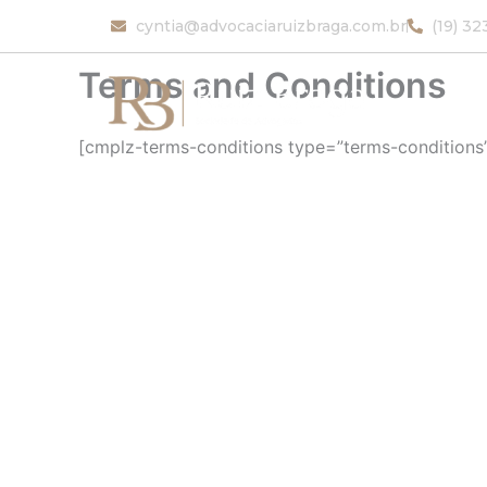
Ir
cyntia@advocaciaruizbraga.com.br
(19) 3
para
o
Terms and Conditions
conteúdo
[cmplz-terms-conditions type=”terms-conditions