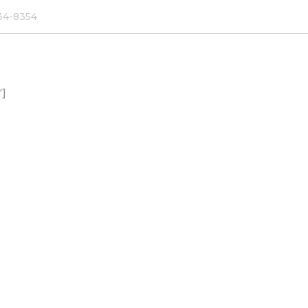
234-8354
Início
Sobre
Áreas de Atuação
”]